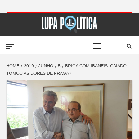
Skip
to
LUPA
content
Primary
POLÍTICA –
Menu
AMPLIANDO A
HOME
2019
JUNHO
5
BRIGA COM IBANEIS: CAIADO
TOMOU AS DORES DE FRAGA?
NOTÍCIA