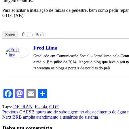
fuligem e outros.
Para solicitar a instalação de faixas de pedestre, bem como pedir repa
GDF. (AB)
Sobre
Últimos Posts
Fred Lima
Graduado em Comunicação Social – Jornalismo pelo Centro
e rádio. Em julho de 2014, lançou o blog que leva o seu n
representa os blogs e portais de notícias do país.
Facebook
Mastodon
Email
Share
Tags:
DETRAN
,
Escola
,
GDF
Continue
Previous
CAESB apura ato de sabotagem no abastecimento de água na
Next
BRB amplia atendimento a usuários do sistema
Reading
Deixe um comentário