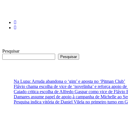
Redes Sociais
Facebook
Twitter
Pesquisar
Pesquisar
Posts Recentes
Na Lupa: Arruda abandona o ‘gim’ e aposta no ‘Pitman Club’
Flávio chama escolha de vice de ‘novelinha’ e reforça apoio de
Caiado critica escolha de Alfredo Gaspar como vice de Flávio 
Damares assume papel de apoio à campanha de Michelle ao S
Pesquisa indica vitória de Daniel Vilela no primeiro turno em G