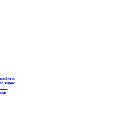
 mulheres
Bolsonaro
enado
oiás