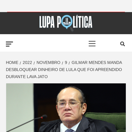
Skip
to
LUPA
content
Primary
POLÍTICA –
Menu
AMPLIANDO A
HOME
2022
NOVEMBRO
9
GILMAR MENDES MANDA
DESBLOQUEAR DINHEIRO DE LULA QUE FOI APREENDIDO
DURANTE LAVA JATO
NOTÍCIA