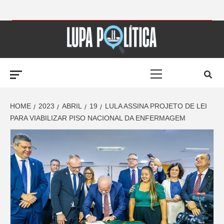
Skip
to
LUPA
content
Primary
POLÍTICA –
Menu
AMPLIANDO A
HOME
2023
ABRIL
19
LULA ASSINA PROJETO DE LEI
PARA VIABILIZAR PISO NACIONAL DA ENFERMAGEM
NOTÍCIA