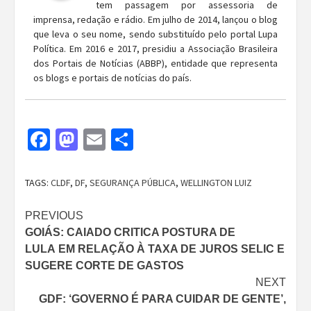
tem passagem por assessoria de
imprensa, redação e rádio. Em julho de 2014, lançou o blog
que leva o seu nome, sendo substituído pelo portal Lupa
Política. Em 2016 e 2017, presidiu a Associação Brasileira
dos Portais de Notícias (ABBP), entidade que representa
os blogs e portais de notícias do país.
Facebook
Mastodon
Email
Share
TAGS:
CLDF
,
DF
,
SEGURANÇA PÚBLICA
,
WELLINGTON LUIZ
Continue
PREVIOUS
GOIÁS: CAIADO CRITICA POSTURA DE
Reading
LULA EM RELAÇÃO À TAXA DE JUROS SELIC E
SUGERE CORTE DE GASTOS
NEXT
GDF: ‘GOVERNO É PARA CUIDAR DE GENTE’,