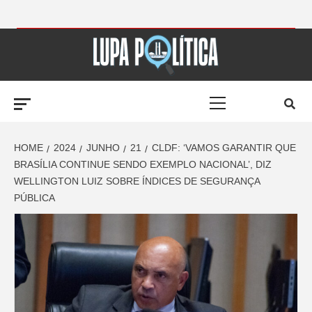
Skip
to
LUPA
content
Primary
POLÍTICA –
Menu
AMPLIANDO A
HOME
2024
JUNHO
21
CLDF: ‘VAMOS GARANTIR QUE
BRASÍLIA CONTINUE SENDO EXEMPLO NACIONAL’, DIZ
WELLINGTON LUIZ SOBRE ÍNDICES DE SEGURANÇA
NOTÍCIA
PÚBLICA