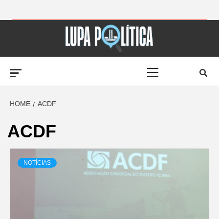
Skip
to
LUPA
content
Primary
POLÍTICA –
Menu
AMPLIANDO A
HOME
ACDF
ACDF
NOTÍCIA
NOTÍCIAS