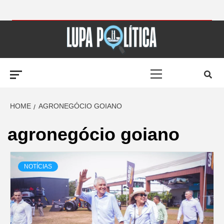
Skip
to
LUPA
content
Primary
POLÍTICA –
Menu
AMPLIANDO A
HOME
AGRONEGÓCIO GOIANO
agronegócio goiano
NOTÍCIA
NOTÍCIAS