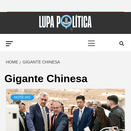
Skip
to
LUPA
content
Primary
POLÍTICA –
Menu
AMPLIANDO A
HOME
GIGANTE CHINESA
Gigante Chinesa
NOTÍCIA
NOTÍCIAS