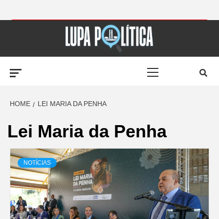
Skip
to
LUPA
content
Primary
POLÍTICA –
Menu
AMPLIANDO A
HOME
LEI MARIA DA PENHA
Lei Maria da Penha
NOTÍCIA
NOTÍCIAS