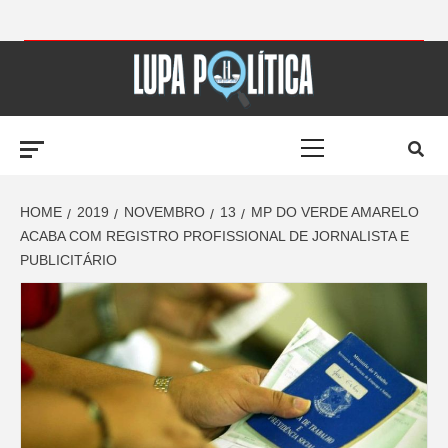
Skip
to
LUPA
content
Primary
POLÍTICA –
Menu
AMPLIANDO A
HOME
2019
NOVEMBRO
13
MP DO VERDE AMARELO
ACABA COM REGISTRO PROFISSIONAL DE JORNALISTA E
PUBLICITÁRIO
NOTÍCIA