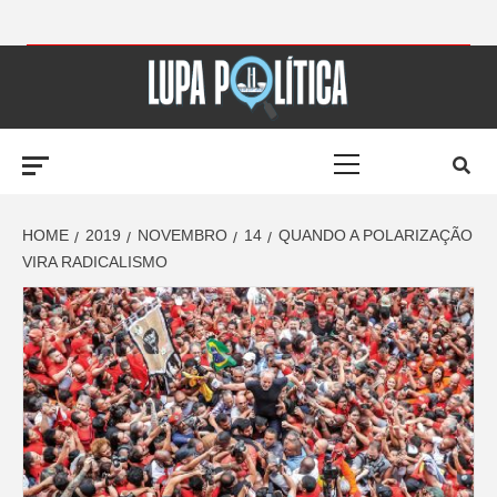
Skip
to
LUPA
content
Primary
POLÍTICA –
Menu
AMPLIANDO A
HOME
2019
NOVEMBRO
14
QUANDO A POLARIZAÇÃO
VIRA RADICALISMO
NOTÍCIA