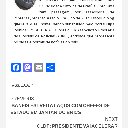
e mestrando em Comunicação pela
Universidade Católica de Brasília, Fred Lima
tem passagem por assessoria de
imprensa, redação e rádio. Em julho de 2014, lançou o blog
que leva o seu nome, sendo substituído pelo portal Lupa
Política. Em 2016 e 2017, presidiu a Associação Brasileira
dos Portais de Notícias (ABBP), entidade que representa
os blogs e portais de notícias do país.
Facebook
Mastodon
Email
Share
TAGS:
LULA
,
PT
Continue
PREVIOUS
IBANEIS ESTREITA LAÇOS COM CHEFES DE
Reading
ESTADO EM JANTAR DO BRICS
NEXT
CLDF: PRESIDENTE VAI ACELERAR