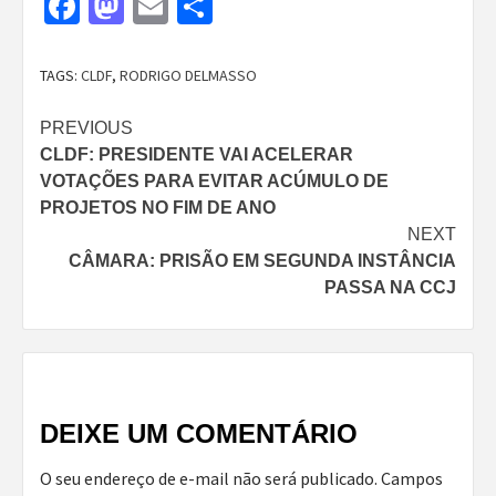
Facebook
Mastodon
Email
Share
TAGS:
CLDF
,
RODRIGO DELMASSO
Continue
PREVIOUS
CLDF: PRESIDENTE VAI ACELERAR
Reading
VOTAÇÕES PARA EVITAR ACÚMULO DE
PROJETOS NO FIM DE ANO
NEXT
CÂMARA: PRISÃO EM SEGUNDA INSTÂNCIA
PASSA NA CCJ
DEIXE UM COMENTÁRIO
O seu endereço de e-mail não será publicado.
Campos