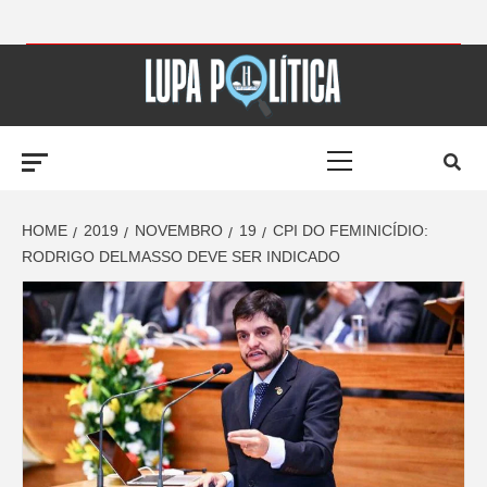
Skip
to
LUPA
content
Primary
POLÍTICA –
Menu
AMPLIANDO A
HOME
2019
NOVEMBRO
19
CPI DO FEMINICÍDIO:
RODRIGO DELMASSO DEVE SER INDICADO
NOTÍCIA