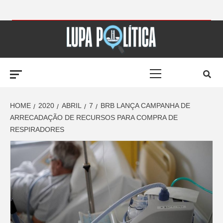
Skip
to
LUPA
content
Primary
POLÍTICA –
Menu
AMPLIANDO A
HOME
2020
ABRIL
7
BRB LANÇA CAMPANHA DE
ARRECADAÇÃO DE RECURSOS PARA COMPRA DE
RESPIRADORES
NOTÍCIA