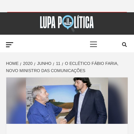
Skip
to
LUPA
content
Primary
POLÍTICA –
Menu
AMPLIANDO A
HOME
2020
JUNHO
11
O ECLÉTICO FÁBIO FARIA,
NOVO MINISTRO DAS COMUNICAÇÕES
NOTÍCIA