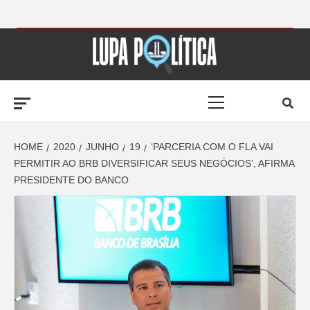
Skip
to
LUPA
content
Primary
POLÍTICA –
Menu
AMPLIANDO A
HOME
2020
JUNHO
19
‘PARCERIA COM O FLA VAI
PERMITIR AO BRB DIVERSIFICAR SEUS NEGÓCIOS’, AFIRMA
PRESIDENTE DO BANCO
NOTÍCIA