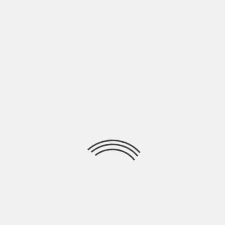
nidas (10). Outros 10 ventiladores que já estavam sob
ampliação da quantidade de leitos de UTI do Hospital
es
da Coordenadoria de Operações e Recursos Especiais
ovos respiradores que auxiliarão a equipar as UTIs dos
suma importância para pacientes internados em estado
.
os, na última sexta-feira (03/07), em Santa Catarina.
té chegarem em Goiânia, nesse domingo (05), quando os
ões são do Governo de Goiás.