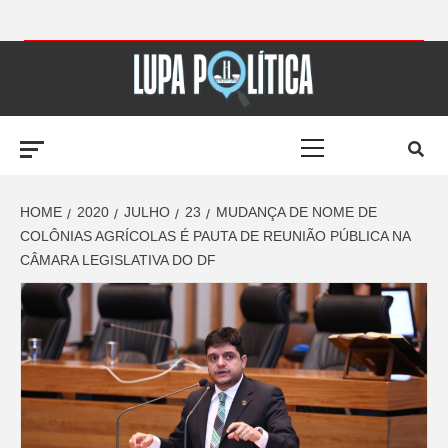
Skip
to
LUPA
content
Primary
POLÍTICA –
Menu
AMPLIANDO A
HOME
2020
JULHO
23
MUDANÇA DE NOME DE
COLÔNIAS AGRÍCOLAS É PAUTA DE REUNIÃO PÚBLICA NA
CÂMARA LEGISLATIVA DO DF
NOTÍCIA