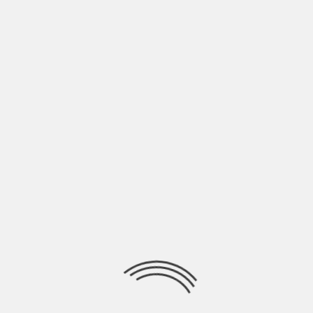
acesso à linha de crédito da GoiásFomento neste
nanciamento, o microempreendedor adquiriu um novo
rvou parte do dinheiro para capital de giro. “A eliminação
ativa e a presteza dos funcionários no atendimento foram
to como parceira nessa busca de crédito”, afirmou.
 a atenção imediata da Agência para que fosse possível
o atual, já que a pandemia desafiou seu negócio a pensar
a de que nossa retomada será muito mais fácil,
tabelecemos nesta operação de crédito”, avaliou. E
verno de Goiás por olhar com atenção para os pequenos