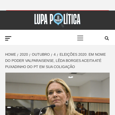
Skip
to
LUPA
content
Primary
POLÍTICA –
Menu
AMPLIANDO A
HOME
2020
OUTUBRO
4
ELEIÇÕES 2020: EM NOME
DO PODER VALPARAISENSE, LÊDA BORGES ACEITA ATÉ
PUXADINHO DO PT EM SUA COLIGAÇÃO
NOTÍCIA