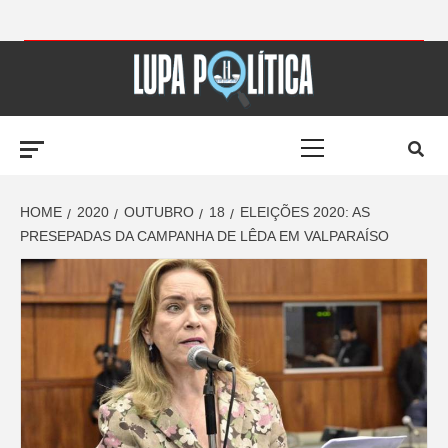
Skip
to
LUPA
content
Primary
POLÍTICA –
Menu
AMPLIANDO A
HOME
2020
OUTUBRO
18
ELEIÇÕES 2020: AS
PRESEPADAS DA CAMPANHA DE LÊDA EM VALPARAÍSO
NOTÍCIA