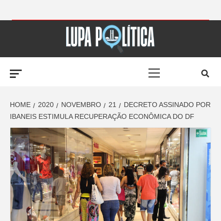
Skip
to
LUPA
content
Primary
POLÍTICA –
Menu
AMPLIANDO A
HOME
2020
NOVEMBRO
21
DECRETO ASSINADO POR
IBANEIS ESTIMULA RECUPERAÇÃO ECONÔMICA DO DF
NOTÍCIA