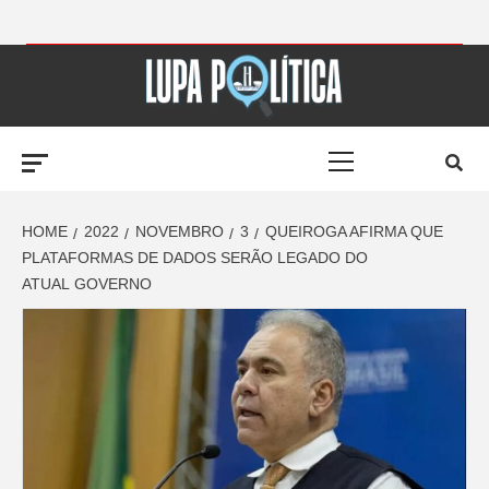
Skip
to
LUPA
content
Primary
POLÍTICA –
Menu
AMPLIANDO A
HOME
2022
NOVEMBRO
3
QUEIROGA AFIRMA QUE
PLATAFORMAS DE DADOS SERÃO LEGADO DO
ATUAL GOVERNO
NOTÍCIA