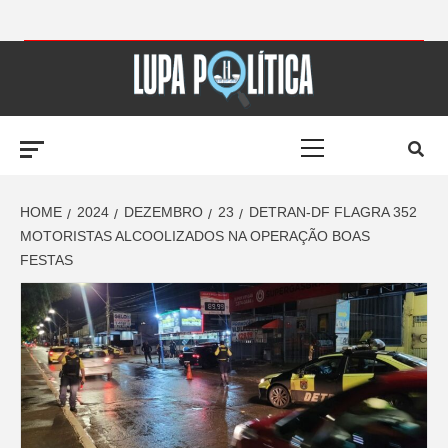
Skip
to
LUPA
content
Primary
POLÍTICA –
Menu
AMPLIANDO A
HOME
2024
DEZEMBRO
23
DETRAN-DF FLAGRA 352
MOTORISTAS ALCOOLIZADOS NA OPERAÇÃO BOAS
FESTAS
NOTÍCIA