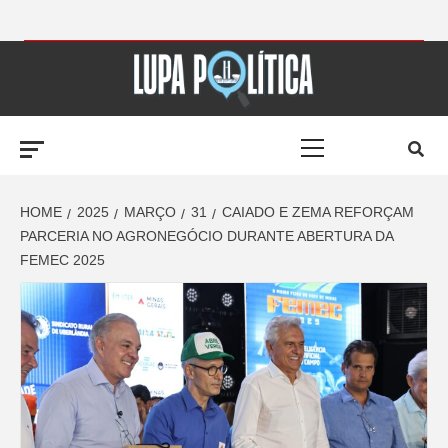
Skip
to
LUPA
content
Primary
POLÍTICA –
Menu
AMPLIANDO A
HOME
2025
MARÇO
31
CAIADO E ZEMA REFORÇAM
PARCERIA NO AGRONEGÓCIO DURANTE ABERTURA DA
FEMEC 2025
NOTÍCIA