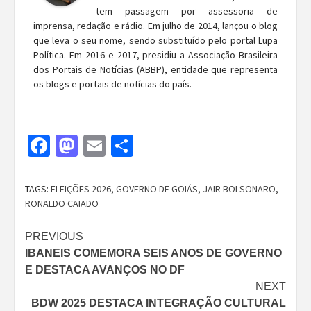
tem passagem por assessoria de
imprensa, redação e rádio. Em julho de 2014, lançou o blog
que leva o seu nome, sendo substituído pelo portal Lupa
Política. Em 2016 e 2017, presidiu a Associação Brasileira
dos Portais de Notícias (ABBP), entidade que representa
os blogs e portais de notícias do país.
Facebook
Mastodon
Email
Share
TAGS:
ELEIÇÕES 2026
,
GOVERNO DE GOIÁS
,
JAIR BOLSONARO
,
RONALDO CAIADO
Continue
PREVIOUS
IBANEIS COMEMORA SEIS ANOS DE GOVERNO
Reading
E DESTACA AVANÇOS NO DF
NEXT
BDW 2025 DESTACA INTEGRAÇÃO CULTURAL