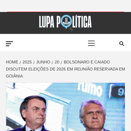
Skip
to
LUPA
content
Primary
POLÍTICA –
Menu
AMPLIANDO A
HOME
2025
JUNHO
20
BOLSONARO E CAIADO
DISCUTEM ELEIÇÕES DE 2026 EM REUNIÃO RESERVADA EM
GOIÂNIA
NOTÍCIA