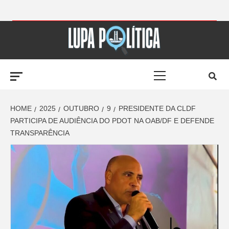
Skip
to
LUPA
content
Primary
POLÍTICA –
Menu
AMPLIANDO A
HOME
2025
OUTUBRO
9
PRESIDENTE DA CLDF
PARTICIPA DE AUDIÊNCIA DO PDOT NA OAB/DF E DEFENDE
TRANSPARÊNCIA
NOTÍCIA