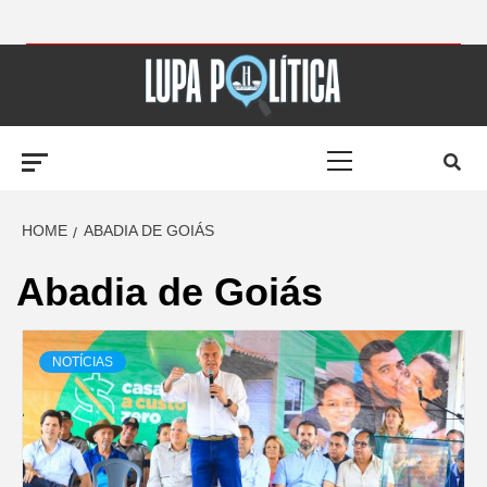
Skip
to
LUPA
content
Primary
POLÍTICA –
Menu
AMPLIANDO A
HOME
ABADIA DE GOIÁS
Abadia de Goiás
NOTÍCIA
NOTÍCIAS