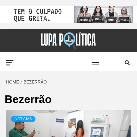
Skip
to
LUPA
content
Primary
POLÍTICA –
Menu
AMPLIANDO A
HOME
BEZERRÃO
Bezerrão
NOTÍCIA
NOTÍCIAS