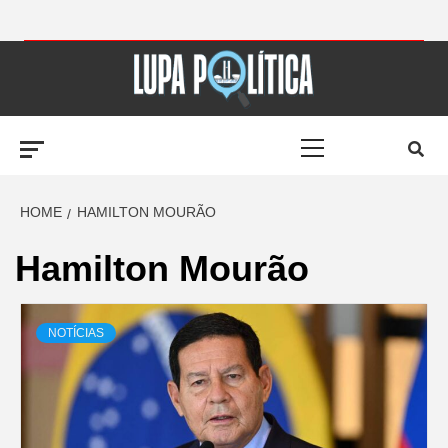
Skip
to
LUPA
content
Primary
POLÍTICA –
Menu
AMPLIANDO A
HOME
HAMILTON MOURÃO
Hamilton Mourão
NOTÍCIA
NOTÍCIAS