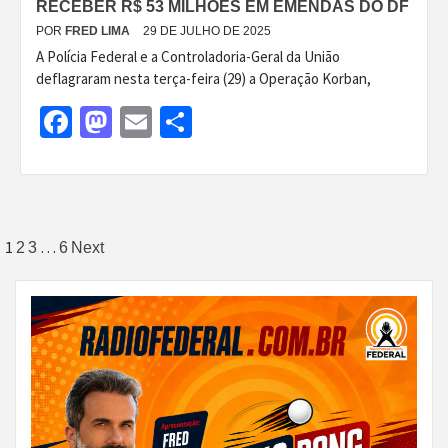
RECEBER R$ 53 MILHÕES EM EMENDAS DO DF
POR
FRED LIMA
29 DE JULHO DE 2025
A Polícia Federal e a Controladoria-Geral da União
deflagraram nesta terça-feira (29) a Operação Korban,
Facebook
Mastodon
Email
Share
Paginação
1
…
2
3
6
Next
de
posts