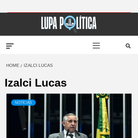
Skip
to
LUPA
content
Primary
POLÍTICA –
Menu
AMPLIANDO A
HOME
IZALCI LUCAS
Izalci Lucas
NOTÍCIA
NOTÍCIAS