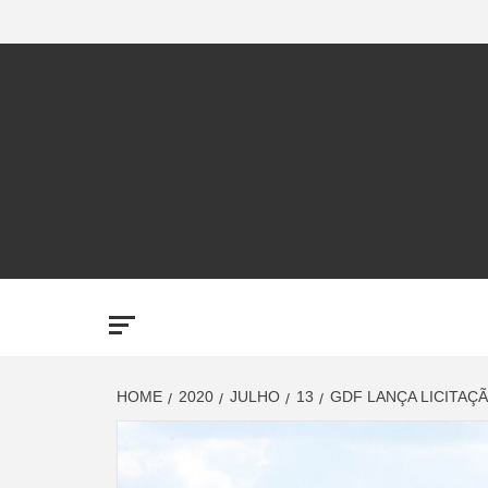
Skip
to
content
LUP
AMPLI
HOME
2020
JULHO
13
GDF LANÇA LICITAÇ