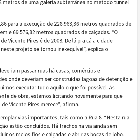
8 metros de uma galeria subterrânea no método tunnel
9,86 para a execução de 228.963,36 metros quadrados de
em e 69.576,82 metros quadrados de calçadas. “O
 de Vicente Pires é de 2008. De lá pra cá a cidade
neste projeto se tornou inexequível”, explica o
deveriam passar ruas há casas, comércios e
es onde deveriam ser construídas lagoas de detenção e
uimos executar tudo aquilo o que foi possível. As
nte de obra, estamos licitando novamente para que
de Vicente Pires merece”, afirma.
templar vias importantes, tais como a Rua 8. “Nesta rua
ão estão concluídos. Há trechos na via ainda sem
uir os meios fios e calçadas e abrir as bocas de lobo.