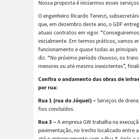
Nossa proposta é iniciarmos esses serviços
O engenheiro Ricardo Terenzi, subsecretár
que, em dezembro deste ano, o GDF entrega
atuais contratos em vigor. “Conseguiremos 
inicialmente. Em termos práticos, vamos 
funcionamento e quase todas as principais 
diz. “No próximo período chuvoso, os tran
menores ou até mesmo inexistentes”, finali
Confira o andamento das obras de infrae
por rua:
Rua 1 (rua do Jóquei) –
Serviços de drena
fios concluídos.
Rua 3 –
A empresa GW trabalha na execuçã
pavimentação, no trecho localizado entre 
até o entroncamento com a Rua 8. Após a co