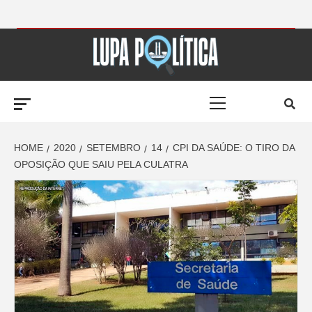
Skip
to
LUPA
content
Primary
POLÍTICA –
Menu
AMPLIANDO A
HOME
2020
SETEMBRO
14
CPI DA SAÚDE: O TIRO DA
OPOSIÇÃO QUE SAIU PELA CULATRA
NOTÍCIA