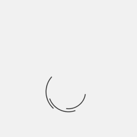
EM PERDENDO FÔLEGO’
NOVO REFIS É UM RESGAT
DO
mpos obrigatórios são marcados com
*