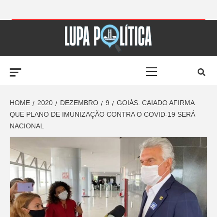
Skip
to
LUPA
content
Primary
POLÍTICA –
Menu
AMPLIANDO A
HOME
2020
DEZEMBRO
9
GOIÁS: CAIADO AFIRMA
QUE PLANO DE IMUNIZAÇÃO CONTRA O COVID-19 SERÁ
NACIONAL
NOTÍCIA