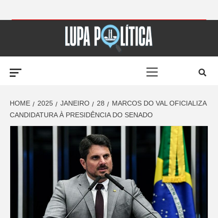
Skip
to
LUPA
content
Primary
POLÍTICA –
Menu
AMPLIANDO A
HOME
2025
JANEIRO
28
MARCOS DO VAL OFICIALIZA
CANDIDATURA À PRESIDÊNCIA DO SENADO
NOTÍCIA