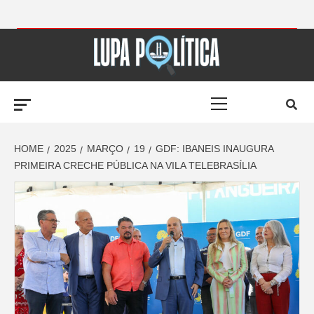
Skip
to
LUPA
content
Primary
POLÍTICA –
Menu
AMPLIANDO A
HOME
2025
MARÇO
19
GDF: IBANEIS INAUGURA
PRIMEIRA CRECHE PÚBLICA NA VILA TELEBRASÍLIA
NOTÍCIA