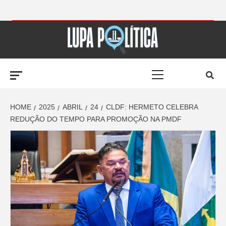
Skip
to
LUPA
content
Primary
POLÍTICA –
Menu
AMPLIANDO A
HOME
2025
ABRIL
24
CLDF: HERMETO CELEBRA
REDUÇÃO DO TEMPO PARA PROMOÇÃO NA PMDF
NOTÍCIA