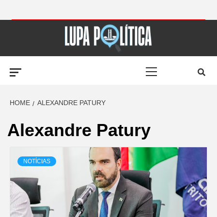
Skip
to
LUPA
content
Primary
POLÍTICA –
Menu
AMPLIANDO A
HOME
ALEXANDRE PATURY
Alexandre Patury
NOTÍCIA
NOTÍCIAS