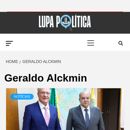
Skip
to
LUPA
content
Primary
POLÍTICA –
Menu
AMPLIANDO A
HOME
GERALDO ALCKMIN
Geraldo Alckmin
NOTÍCIA
NOTÍCIAS