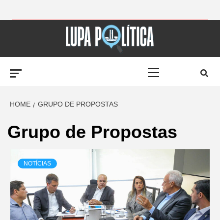
Skip
to
LUPA
content
Primary
POLÍTICA –
Menu
AMPLIANDO A
HOME
GRUPO DE PROPOSTAS
Grupo de Propostas
NOTÍCIA
NOTÍCIAS