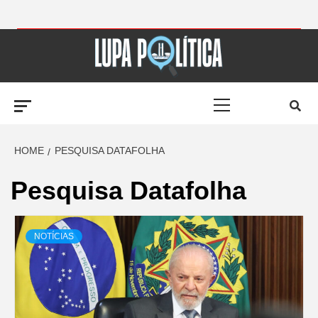
Skip
to
LUPA
content
Primary
POLÍTICA –
Menu
AMPLIANDO A
HOME
PESQUISA DATAFOLHA
Pesquisa Datafolha
NOTÍCIA
NOTÍCIAS