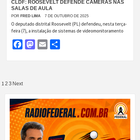
CLDF: ROOSEVELT DEFENDE CÂMERAS NAS
SALAS DE AULA
POR
FRED LIMA
7 DE OUTUBRO DE 2025
O deputado distrital Roosevelt (PL) defendeu, nesta terça-
feira (7), a instalação de sistemas de videomonitoramento
Facebook
Mastodon
Email
Share
Paginação
1
2
3
Next
de
posts