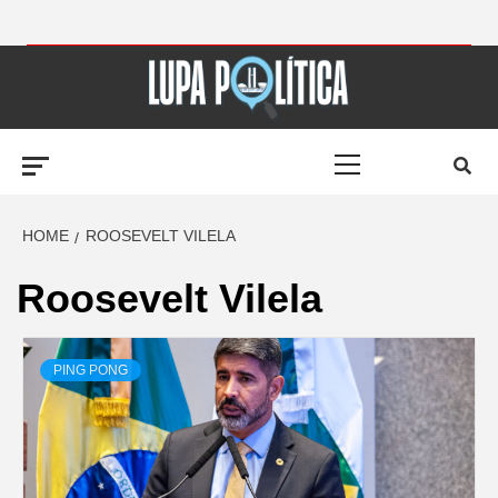
Skip
to
LUPA
content
Primary
POLÍTICA –
Menu
AMPLIANDO A
HOME
ROOSEVELT VILELA
Roosevelt Vilela
NOTÍCIA
PING PONG