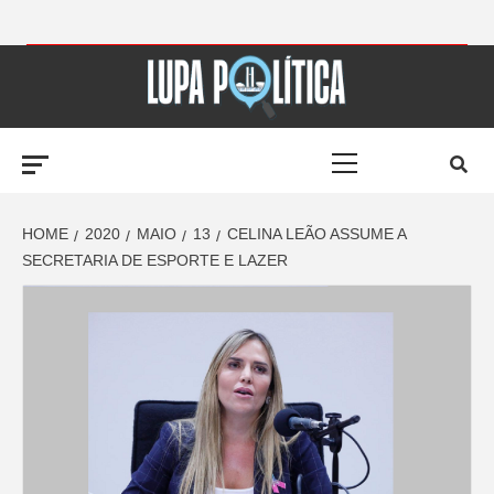
Skip
to
LUPA
content
Primary
POLÍTICA –
Menu
AMPLIANDO A
HOME
2020
MAIO
13
CELINA LEÃO ASSUME A
SECRETARIA DE ESPORTE E LAZER
NOTÍCIA