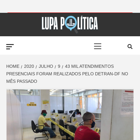
Skip
to
LUPA
content
Primary
POLÍTICA –
Menu
AMPLIANDO A
HOME
2020
JULHO
9
43 MIL ATENDIMENTOS
PRESENCIAIS FORAM REALIZADOS PELO DETRAN-DF NO
MÊS PASSADO
NOTÍCIA