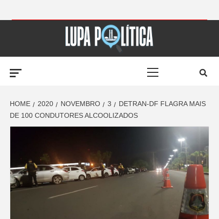
Skip
to
LUPA
content
Primary
POLÍTICA –
Menu
AMPLIANDO A
HOME
2020
NOVEMBRO
3
DETRAN-DF FLAGRA MAIS
DE 100 CONDUTORES ALCOOLIZADOS
NOTÍCIA