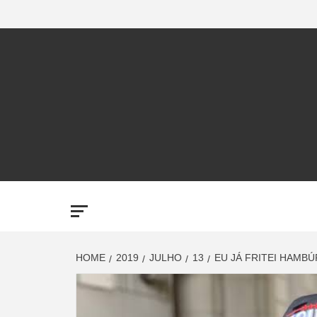
Skip
to
content
LUP
AMPLI
HOME
2019
JULHO
13
EU JÁ FRITEI HAMB