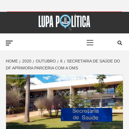
Skip
to
LUPA
content
Primary
POLÍTICA –
Menu
AMPLIANDO A
HOME
2020
OUTUBRO
8
SECRETARIA DE SAÚDE DO
DF APRIMORA PARCERIA COM A OMS
NOTÍCIA