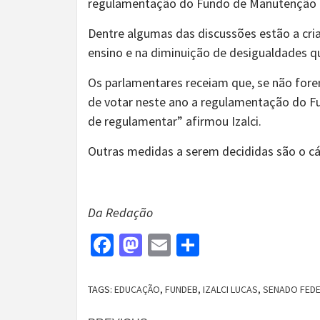
regulamentação do Fundo de Manutenção e
Dentre algumas das discussões estão a cria
ensino e na diminuição de desigualdades qu
Os parlamentares receiam que, se não fore
de votar neste ano a regulamentação do F
de regulamentar” afirmou Izalci.
Outras medidas a serem decididas são o cál
Da Redação
Facebook
Mastodon
Email
Share
TAGS:
EDUCAÇÃO
,
FUNDEB
,
IZALCI LUCAS
,
SENADO FED